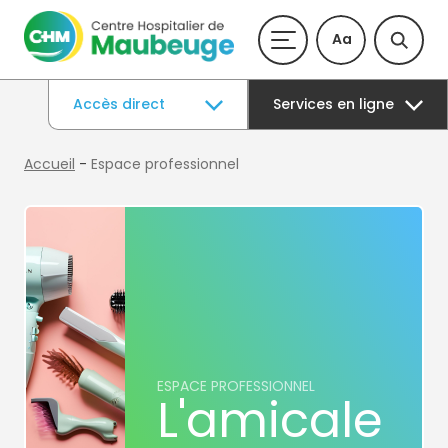
Aa
Accès direct
Services en ligne
Accueil
-
Espace professionnel
ESPACE PROFESSIONNEL
L'amicale