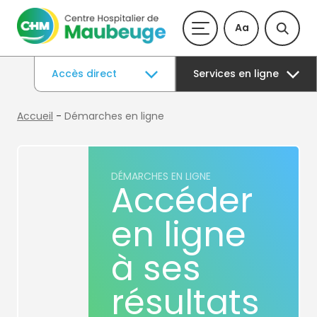
Aa
Accès direct
Services en ligne
Accueil
-
Démarches en ligne
DÉMARCHES EN LIGNE
Accéder
en ligne
à ses
résultats