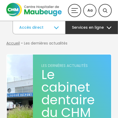
Aa
Accès direct
Services en ligne
Accueil
-
Les dernières actualités
LES DERNIÈRES ACTUALITÉS
Le
cabinet
dentaire
du CHM