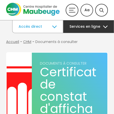
Aa
Accès direct
Services en ligne
Accueil
-
CHM
-
Documents à consulter
DOCUMENTS À CONSULTER
Certificat
de
constat
d'afficha