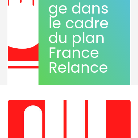
ge dans
le cadre
du plan
France
Relance