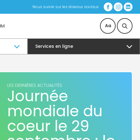
Nous suivre sur les réseaux sociaux
Aa
HM
Services en ligne
LES DERNIÈRES ACTUALITÉS
Journée
mondiale du
coeur le 29