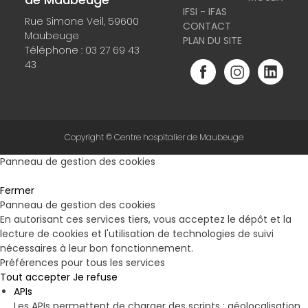
IFSI - IFAS
Rue Simone Veil, 59600
CONTACT
Maubeuge
PLAN DU SITE
Téléphone :
03 27 69 43
43
Copyright © Centre hospitalier de Maubeuge
Panneau de gestion des cookies
Fermer
Panneau de gestion des cookies
En autorisant ces services tiers, vous acceptez le dépôt et la
lecture de cookies et l'utilisation de technologies de suivi
nécessaires à leur bon fonctionnement.
Préférences pour tous les services
Tout accepter
Je refuse
APIs
Les APIs permettent de charger des scripts : géolocalisation,