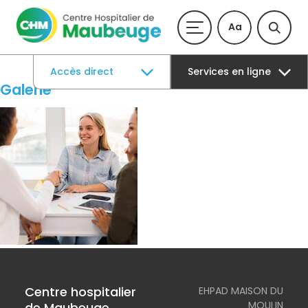
Aa
Accès direct
Services en ligne
Galerie
Centre hospitalier
EHPAD MAISON DU
MOULIN
de Maubeuge