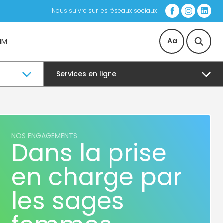
Nous suivre sur les réseaux sociaux
Aa
HM
Services en ligne
NOS ENGAGEMENTS
Dans la prise
en charge par
les sages