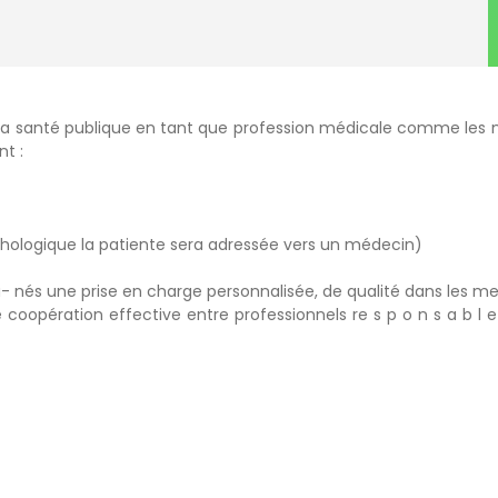
la santé publique en tant que profession médicale comme les 
t :
athologique la patiente sera adressée vers un médecin)
 nés une prise en charge personnalisée, de qualité dans les meil
 coopération effective entre professionnels re s p o n s a b l 