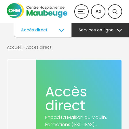
Aa
Accès direct
Services en ligne
Accueil
-
Accès direct
Accès
direct
Ehpad La Maison du Moulin,
Formations (IFSI - IFAS)...