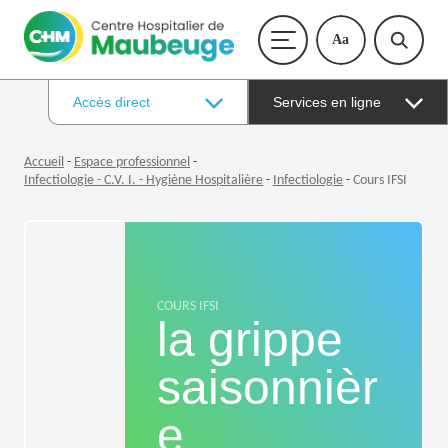
Aa
Accès direct
Services en ligne
Accueil
-
Espace professionnel
-
Infectiologie - C.V. I. - Hygiène Hospitalière
-
Infectiologie
-
Cours IFSI
COURS IFSI
la grippe
saisonnièr
e