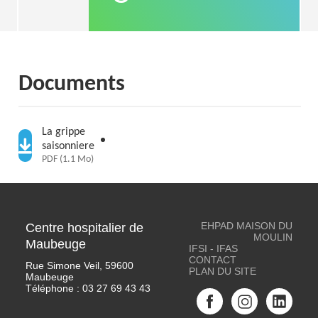
Documents
La grippe
saisonniere
PDF (1.1 Mo)
EHPAD MAISON DU
Centre hospitalier de
MOULIN
Maubeuge
IFSI - IFAS
CONTACT
Rue Simone Veil, 59600
PLAN DU SITE
Maubeuge
Téléphone :
03 27 69 43 43