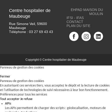
EHPAD MAISON DU
Centre hospitalier de
MOULIN
Maubeuge
IFSI - IFAS
CONTACT
Rue Simone Veil, 59600
PLAN DU SITE
Maubeuge
Téléphone :
03 27 69 43 43
Copyright © Centre hospitalier de Maubeuge
Panneau de gestion des cookies
Fermer
Panneau de gestion des cookies
En autorisant ces services tiers, vous acceptez le dépôt et la lecture de cookies
et l'utilisation de technologies de suivi nécessaires à leur bon fonctionnement.
Préférences pour tous les services
Tout accepter
Je refuse
APIs
Les APIs permettent de charger des scripts : géolocalisation, moteurs de