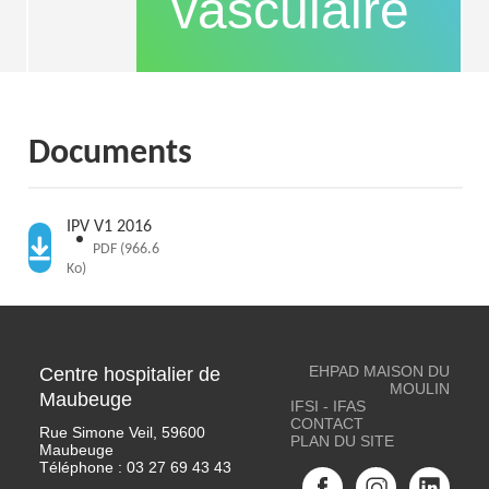
vasculaire
Documents
IPV V1 2016
PDF (966.6
Ko)
EHPAD MAISON DU
Centre hospitalier de
MOULIN
Maubeuge
IFSI - IFAS
CONTACT
Rue Simone Veil, 59600
PLAN DU SITE
Maubeuge
Téléphone :
03 27 69 43 43