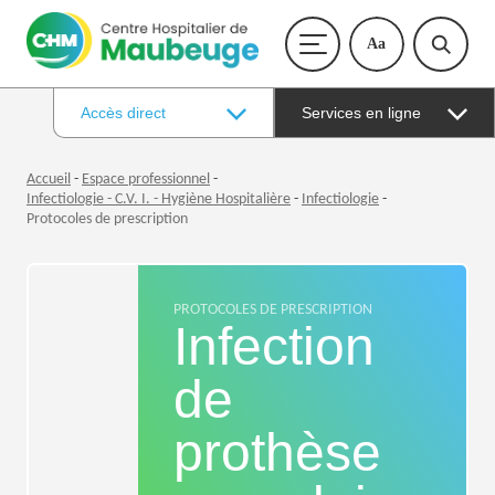
Aa
Accès direct
Services en ligne
Accueil
-
Espace professionnel
-
Infectiologie - C.V. I. - Hygiène Hospitalière
-
Infectiologie
-
Protocoles de prescription
PROTOCOLES DE PRESCRIPTION
Infection
de
prothèse