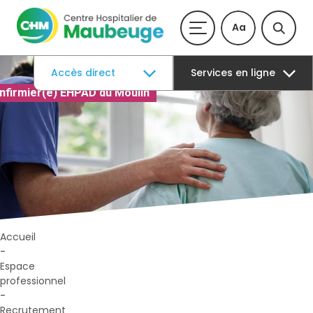
Aa
Accès direct
Services en ligne
Infirmier(e) EHPAD du Moulin
Accueil
-
Espace
professionnel
-
Recrutement