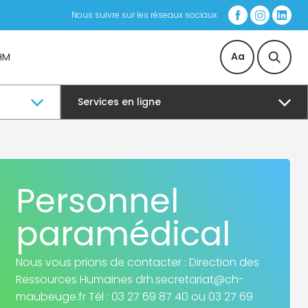
Nous suivre sur les réseaux sociaux
Aa
HM
Services en ligne
Personnel
paramédical
Nous vous prions de contacter : Direction des
Ressources Humaines drh.secretariat@ch-
maubeuge.fr Tél : 03 27 69 87 40 ou 03 27 69