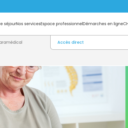
e séjour
Nos services
Espace professionnel
Démarches en ligne
C
paramédical
Accès direct