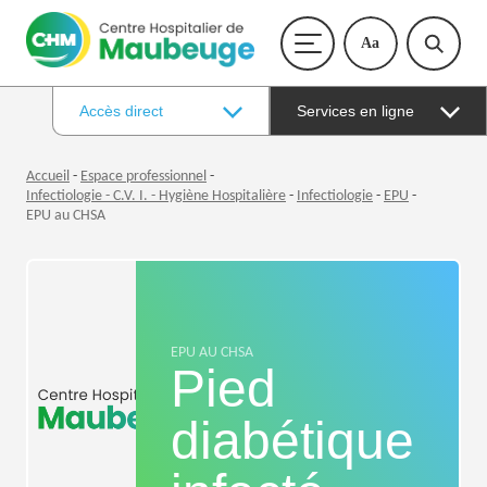
Aa
Accès direct
Services en ligne
Accueil
-
Espace professionnel
-
Infectiologie - C.V. I. - Hygiène Hospitalière
-
Infectiologie
-
EPU
-
EPU au CHSA
EPU AU CHSA
Pied
diabétique