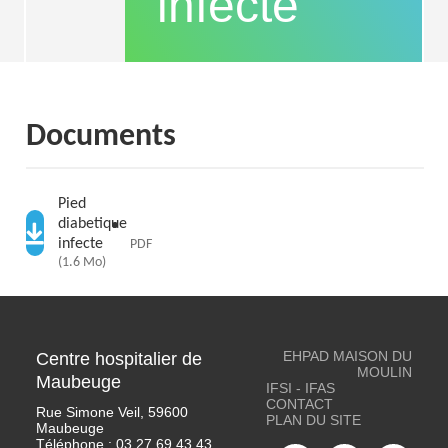
infecté
Documents
Pied
diabetique
infecte
PDF
(1.6 Mo)
EHPAD MAISON DU
Centre hospitalier de
MOULIN
Maubeuge
IFSI - IFAS
CONTACT
Rue Simone Veil, 59600
PLAN DU SITE
Maubeuge
Téléphone :
03 27 69 43 43