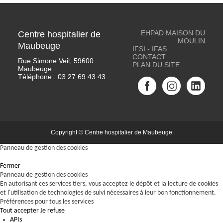
EHPAD MAISON DU
Centre hospitalier de
MOULIN
Maubeuge
IFSI - IFAS
CONTACT
Rue Simone Veil, 59600
PLAN DU SITE
Maubeuge
Téléphone :
03 27 69 43 43
Copyright © Centre hospitalier de Maubeuge
Panneau de gestion des cookies
Fermer
Panneau de gestion des cookies
En autorisant ces services tiers, vous acceptez le dépôt et la lecture de cookies
et l'utilisation de technologies de suivi nécessaires à leur bon fonctionnement.
Préférences pour tous les services
Tout accepter
Je refuse
APIs