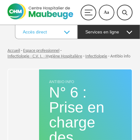
Aa
Accès direct
Services en ligne
Accueil
-
Espace professionnel
-
Infectiologie - C.V. I. - Hygiène Hospitalière
-
Infectiologie
-
Antibio info
ANTIBIO INFO
N° 6 :
Prise en
charge
des