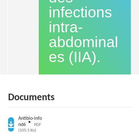
infections
intra-
abdominal
es (IIA).
Documents
Antibio-info
nd6
PDF
(105.5 Ko)