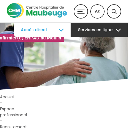
Aa
Accès direct
Services en ligne
Infirmier(e) EHPAD du Moulin
Accueil
-
Espace
professionnel
-
Recrutement