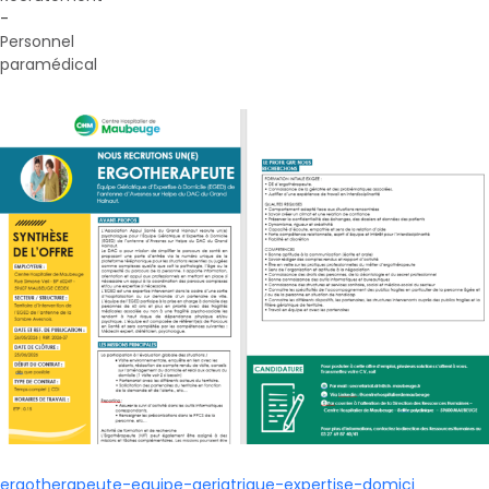
-
Personnel
paramédical
ergotherapeute-equipe-geriatrique-expertise-domici