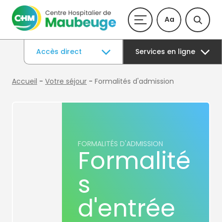
Aa
Accès direct
Services en ligne
Accueil
-
Votre séjour
-
Formalités d'admission
FORMALITÉS D'ADMISSION
Formalité
s
d'entrée